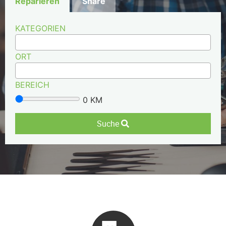
Reparieren
Share
KATEGORIEN
ORT
BEREICH
0
KM
Suche